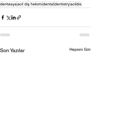
dentasya
acil diş hekimi
dental
dentistry
acildis
Hepsini Gör
Son Yazılar