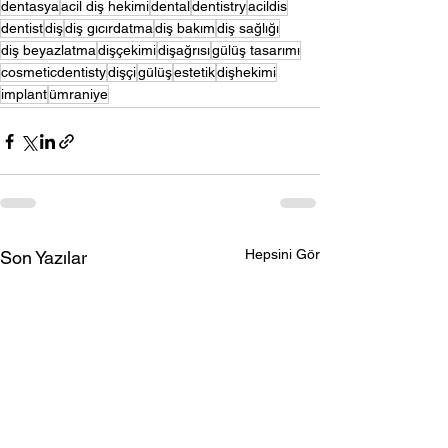
dentasya
acil diş hekimi
dental
dentistry
acildis
dentist
diş
diş gıcırdatma
diş bakım
diş sağlığı
diş beyazlatma
dişçekimi
dişağrısı
gülüş tasarımı
cosmeticdentisty
dişçi
gülüş
estetik
dişhekimi
implant
ümraniye
Hepsini Gör
Son Yazılar