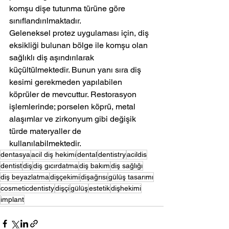
komşu dişe tutunma türüne göre 
sınıflandırılmaktadır.
Geleneksel protez uygulaması için, diş 
eksikliği bulunan bölge ile komşu olan 
sağlıklı diş aşındırılarak 
küçültülmektedir. Bunun yanı sıra diş 
kesimi gerekmeden yapılabilen 
köprüler de mevcuttur. Restorasyon 
işlemlerinde; porselen köprü, metal 
alaşımlar ve zirkonyum gibi değişik 
türde materyaller de 
kullanılabilmektedir.
dentasya
acil diş hekimi
dental
dentistry
acildis
dentist
diş
diş gıcırdatma
diş bakım
diş sağlığı
diş beyazlatma
dişçekimi
dişağrısı
gülüş tasarımı
cosmeticdentisty
dişçi
gülüş
estetik
dişhekimi
implant