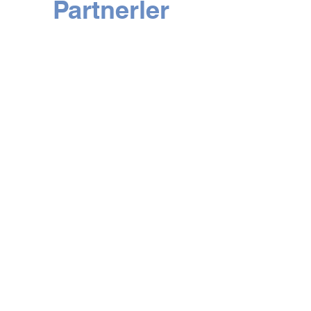
Partnerler
Mükemmellik
Ortakları