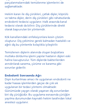
parçalanmalarındaki temizlenme işlemlerini de
sağlamaktadır.
Hekim kararı ile diş çürükleri, çatlak dişler, köprülü
ve takma dişler, derin diş çürükleri gibi rahatsızlarda
endodonti tedavisi uygulanır. Halk arasında kanal
tedavisi olarak da bilinir. Diş çürüklerinde direkt
olarak başvurulan bir yöntemdir.
Kök kanallarındaki enfeksiyonlara kesin çözüm
oluşturur. Diş çekimine gerek kalmadan hastalıklı ve
ağrılı diş bu yöntemle kolaylıkla iyileştirilir.
Temizlenen dişlerin alanında oluşan boşluklara
mutlaka doldurma işlemi yapılar hastanın dişleri eski
haline kavuşturulur. Tüm dişlerde bakterilerden
arındırılarak sararma, çürüme ve kararma gibi
sorunlar giderilir.
Endodonti Sonrasında Ağrı
Dişin kurtarılması amacı ile uygulanan endodonti ne
kadar hassas işlemlerden geçse de çok sık
uygulanan bir tedavi yöntemi olmaktadır.
Günümüzde yaygın olarak yaşanan diş sorunlardan
biri diş çürüğüdür. Bu uygulama esnasında çürüğün
yayılma durumundan kaynaklı hekim tarafından lokal
anestezi uygulanır.