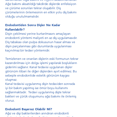
Ağız bakımı aksatıldığı takdirde dişlerde enfeksiyon
ve çürüme sorunları tekrar oluşabilir. Diş
çürümelerinin önlemesinin en etkin yolu diş bakımı
olduğu unutulmamalıdır.
Endodontiden Sonra Dişler Ne Kadar
Kullanılabilir?
Dişin çekilmesi yerine kurtarılmasını amaçlayan
endodonti yöntemi maliyeti en az diş uygulamasıdır.
Diş tabakası olan pulpa dokusunun hasar alması ve
dişin parçalanması gibi durumlarda uygulanması
kaçınılmaz bir tedavi yöntemidir.
Temizlenen ve onarılan dişlerin eski formunun tekrar
kazandırılması için dolgu işlemi yapılarak boşlukların
giderimi sağlanır. Kanal tedavisi uygulanan dişler
görünüm itibari ile diğer dişlerden ayırt edilmez. Bu
sebeple endodontide estetik görünüm kaygısı
oluşmaz.
Kanal tedavisi uygulanmış dişin tedaviden sonrada
iyi bir bakım yapılmış ise ömür boyu kullanımı
sağlanmaktadır. Tedavi uygulanmış dişte tekrar
bakteri ve çürük oluşumunu ağız bakımı ile önlemiş
oluruz.
Endodonti Başarısız Olabilir Mi?
Ağız ve dişi bakterilerden arındıran endodonti