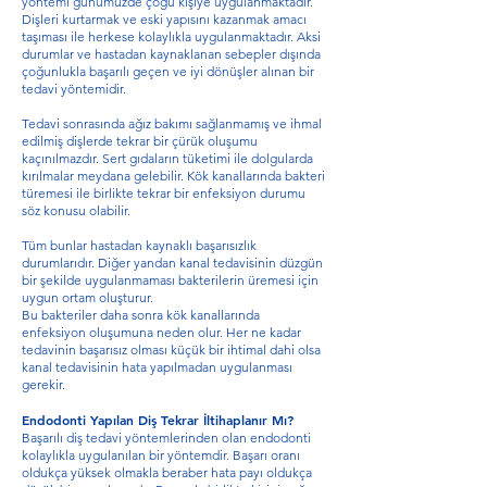
yöntemi günümüzde çoğu kişiye uygulanmaktadır.
Dişleri kurtarmak ve eski yapısını kazanmak amacı
taşıması ile herkese kolaylıkla uygulanmaktadır. Aksi
durumlar ve hastadan kaynaklanan sebepler dışında
çoğunlukla başarılı geçen ve iyi dönüşler alınan bir
tedavi yöntemidir.
Tedavi sonrasında ağız bakımı sağlanmamış ve ihmal
edilmiş dişlerde tekrar bir çürük oluşumu
kaçınılmazdır. Sert gıdaların tüketimi ile dolgularda
kırılmalar meydana gelebilir. Kök kanallarında bakteri
türemesi ile birlikte tekrar bir enfeksiyon durumu
söz konusu olabilir.
Tüm bunlar hastadan kaynaklı başarısızlık
durumlarıdır. Diğer yandan kanal tedavisinin düzgün
bir şekilde uygulanmaması bakterilerin üremesi için
uygun ortam oluşturur.
Bu bakteriler daha sonra kök kanallarında
enfeksiyon oluşumuna neden olur. Her ne kadar
tedavinin başarısız olması küçük bir ihtimal dahi olsa
kanal tedavisinin hata yapılmadan uygulanması
gerekir.
Endodonti Yapılan Diş Tekrar İltihaplanır Mı?
Başarılı diş tedavi yöntemlerinden olan endodonti
kolaylıkla uygulanılan bir yöntemdir. Başarı oranı
oldukça yüksek olmakla beraber hata payı oldukça