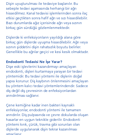
Dişin uyuşturulması ile tedaviye başlanılır. Bu
sebeple tedavi aşamasında herhangi bir ağrı
hissedilmez. Kanal tedavisi işlemlerinden sonra ilaç
etkisi geçtikten sonra hafif ağrı ve sızı hissedilebilir.
Bazı durumlarda ağız içerisinde ağrı veya sızının
birkaç gün sürdüğü gözlemlenmektedir.
Dişlerde ki enfeksiyonların yayıldığı alana göre
birkaç gün dişlerde uyuşma hissedilebilir. Ağrı veya
sızının şiddetini dişin rahatsızlık boyutu belirler.
Genellikle bu ağrılar geçici ve kesi kesik olmaktadır.
Endodonti Tedavisi Ne İşe Yarar?
Dişe eski işlevlerini kazandırmayı amaçlayan
endodonti, dişleri kurtarmaya yarayan bir tedavi
yöntemidir. Bu tedavi yöntemi ile dişlerin doğal
yapısı korunur. Diş kaybının önlenmesini amaçlayan
bu yöntem kalıcı tedavi yöntemlerindendir. Sadece
diş değil diş çevresinin de enfeksiyonlardan
arındırılması sağlanır.
Çene kemiğine kadar inen bakteri kaynaklı
enfeksiyonlar, endodonti yöntemi ile tamamen
arındırılır. Diş pulpasında ve çevre dokularda oluşan
hasarlar en uygun teknikle giderilir. Endodonti
yöntemi kırık, çürük, travma gibi sorunları olan
dişlerde uygulanarak dişin tekrar kazanılması
amaçlanır.