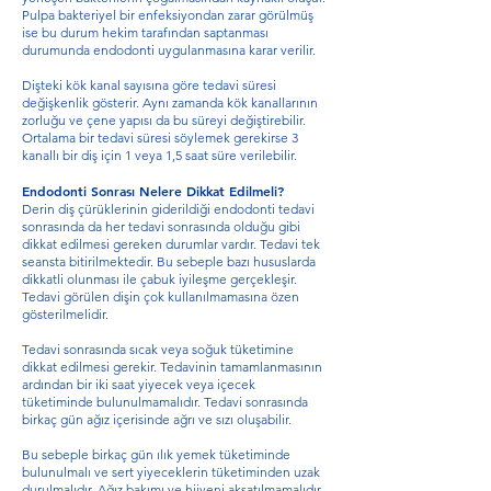
Pulpa bakteriyel bir enfeksiyondan zarar görülmüş
ise bu durum hekim tarafından saptanması
durumunda endodonti uygulanmasına karar verilir.
Dişteki kök kanal sayısına göre tedavi süresi
değişkenlik gösterir. Aynı zamanda kök kanallarının
zorluğu ve çene yapısı da bu süreyi değiştirebilir.
Ortalama bir tedavi süresi söylemek gerekirse 3
kanallı bir diş için 1 veya 1,5 saat süre verilebilir.
Endodonti Sonrası Nelere Dikkat Edilmeli?
Derin diş çürüklerinin giderildiği endodonti tedavi
sonrasında da her tedavi sonrasında olduğu gibi
dikkat edilmesi gereken durumlar vardır. Tedavi tek
seansta bitirilmektedir. Bu sebeple bazı hususlarda
dikkatli olunması ile çabuk iyileşme gerçekleşir.
Tedavi görülen dişin çok kullanılmamasına özen
gösterilmelidir.
Tedavi sonrasında sıcak veya soğuk tüketimine
dikkat edilmesi gerekir. Tedavinin tamamlanmasının
ardından bir iki saat yiyecek veya içecek
tüketiminde bulunulmamalıdır. Tedavi sonrasında
birkaç gün ağız içerisinde ağrı ve sızı oluşabilir.
Bu sebeple birkaç gün ılık yemek tüketiminde
bulunulmalı ve sert yiyeceklerin tüketiminden uzak
durulmalıdır. Ağız bakımı ve hijyeni aksatılmamalıdır.