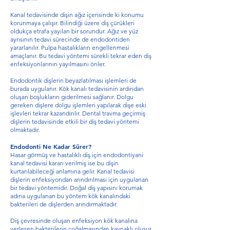
Kanal tedavisinde dişin ağız içerisinde ki konumu
korunmaya çalışır. Bilindiği üzere diş çürükleri
oldukça etrafa yayılan bir sorundur. Ağız ve yüz
ayrısının tedavi sürecinde de endodontiden
yararlanılır. Pulpa hastalıkların engellenmesi
amaçlanır. Bu tedavi yöntemi sürekli tekrar eden diş
enfeksiyonlarının yayılmasını önler.
Endodontik dişlerin beyazlatılması işlemleri de
burada uygulanır. Kök kanalı tedavisinin ardından
oluşan boşlukların giderilmesi sağlanır. Dolgu
gereken dişlere dolgu işlemleri yapılarak dişe eski
işlevleri tekrar kazandırılır. Dental travma geçirmiş
dişlerin tedavisinde etkili bir diş tedavi yöntemi
olmaktadır.
Endodonti Ne Kadar Sürer?
Hasar görmüş ve hastalıklı diş için endodontiyani
kanal tedavisi kararı verilmiş ise bu dişin
kurtarılabileceği anlamına gelir. Kanal tedavisi
dişlerin enfeksiyondan arındırılması için uygulanan
bir tedavi yöntemidir. Doğal diş yapısını korumak
adına uygulanan bu yöntem kök kanalındaki
bakterileri de dişlerden arındırmaktadır.
Diş çevresinde oluşan enfeksiyon kök kanalına
yerleşen bakterilerin çoğalmasından kaynaklı oluşur.