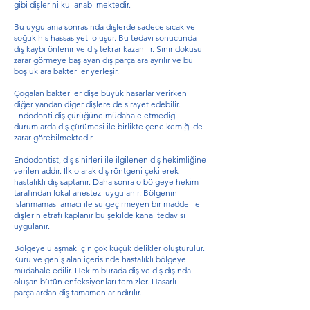
gibi dişlerini kullanabilmektedir.
Bu uygulama sonrasında dişlerde sadece sıcak ve
soğuk his hassasiyeti oluşur. Bu tedavi sonucunda
diş kaybı önlenir ve diş tekrar kazanılır. Sinir dokusu
zarar görmeye başlayan diş parçalara ayrılır ve bu
boşluklara bakteriler yerleşir.
Çoğalan bakteriler dişe büyük hasarlar verirken
diğer yandan diğer dişlere de sirayet edebilir.
Endodonti diş çürüğüne müdahale etmediği
durumlarda diş çürümesi ile birlikte çene kemiği de
zarar görebilmektedir.
Endodontist, diş sinirleri ile ilgilenen diş hekimliğine
verilen addır. İlk olarak diş röntgeni çekilerek
hastalıklı diş saptanır. Daha sonra o bölgeye hekim
tarafından lokal anestezi uygulanır. Bölgenin
ıslanmaması amacı ile su geçirmeyen bir madde ile
dişlerin etrafı kaplanır bu şekilde kanal tedavisi
uygulanır.
Bölgeye ulaşmak için çok küçük delikler oluşturulur.
Kuru ve geniş alan içerisinde hastalıklı bölgeye
müdahale edilir. Hekim burada diş ve diş dışında
oluşan bütün enfeksiyonları temizler. Hasarlı
parçalardan diş tamamen arındırılır.