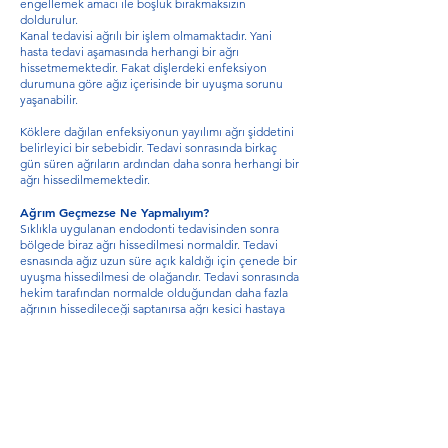
engellemek amacı ile boşluk bırakmaksızın
doldurulur.
Kanal tedavisi ağrılı bir işlem olmamaktadır. Yani
hasta tedavi aşamasında herhangi bir ağrı
hissetmemektedir. Fakat dişlerdeki enfeksiyon
durumuna göre ağız içerisinde bir uyuşma sorunu
yaşanabilir.
Köklere dağılan enfeksiyonun yayılımı ağrı şiddetini
belirleyici bir sebebidir. Tedavi sonrasında birkaç
gün süren ağrıların ardından daha sonra herhangi bir
ağrı hissedilmemektedir.
Ağrım Geçmezse Ne Yapmalıyım?
Sıklıkla uygulanan endodonti tedavisinden sonra
bölgede biraz ağrı hissedilmesi normaldir. Tedavi
esnasında ağız uzun süre açık kaldığı için çenede bir
uyuşma hissedilmesi de olağandır. Tedavi sonrasında
hekim tarafından normalde olduğundan daha fazla
ağrının hissedileceği saptanırsa ağrı kesici hastaya
verilebilir.
Tedavi sonrasında çiğneme durumuna oldukça
dikkat etmek gereklidir. Tedavi uygulanan diş
üzerinde herhangi bir çiğneme işleminin
yapılmaması gerekir. Sıcak ve soğuk dengesine
dikkat edilerek gıda tüketiminde bulunulması
gereklidir.