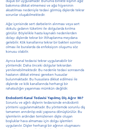
düşük bir uygulamadır. Bununla birlikte kişinin ağız
bakımına dikkat etmemesi ve ağız hijyeninin
aksatılması nedeniyle tedavi görmüş dişlerde tekrar
sorunlar oluşabilmektedir.
Ağız içerisinde sert darbelerin alınması veya sert
dokulu gıdanın tüketimi ile dolgularda kırılma
görülür. Böylelikle hasta kaynaklı nedenlerden
dolayı dişlerde tekrar bir iltihaplanma meydana
gelebilir. Kök kanallarına tekrar bir bakteri sızıntısı
olması ile buralarda da enfeksiyon oluşumu söz
konusu olabilir.
Ayrıca kanal tedavisi tekrar uygulanabilir bir
yöntemdir. Daha önceki dolgular tekrardan
yenilenebilmektedir. Bu nedenle tedavi sonrasında
hastanın dikkat etmesi gereken hususlar
bulunmaktadır. Bu hususlara dikkat edilmesi ile
dişlerde ve kök kanallarında herhangi bir
rahatsızlığın yaşanması mümkün değildir.
Endodonti-Kanal Tedavisi Yapılmış Diş Ağrır Mı?
Sorunlu ve ağrılı dişlerin tedavisinde endodonti
yöntemi uygulanmaktadır. Bu yöntemde sorunlu diş
tamamen arındırılıp eski yapısına dönüştürülür. Bu
işlemlerin ardından temizlenen dişte oluşan
boşluklar hava almaması için dolgu işlemleri
uygulanılır. Dişler herhangi bir ağrının oluşmasını